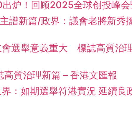
0出炉！回顾2025全球创投峰会
民主譜新篇/政界：議會老將新秀攜手
會選舉意義重大 標誌高質治理新篇
高質治理新篇 – 香港文匯報
界：如期選舉符港實況 延續良政