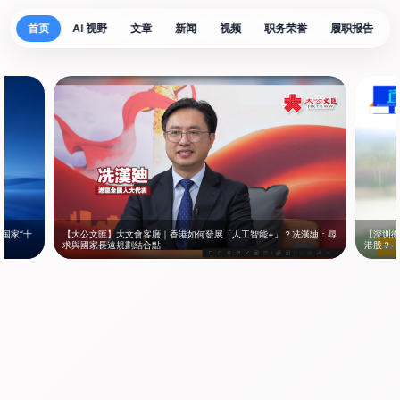
首页
AI 视野
文章
新闻
视频
职务荣誉
履职报告
【大公文匯】大文會客廳｜香港如何發展「人工智能+」？冼漢廸：尋
【深圳衛
国家“十
求與國家長遠規劃結合點
港股？