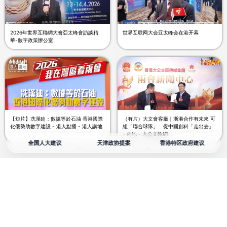
2026年世界互聯網大會亞太峰會訪談精
世界互联网大会亚太峰会在港开幕
華-數字政策辦公室
【短片】冼漢廸：數據等於石油 香港國際
（有片）大文會客廳｜浙港合作有未來 可
化優勢助數字建設 - 港人點播 - 港人講地
組「聯合球隊」 促中國創科「走出去」
- 內地 - 大公文匯網
全国人大建议
天津政协提案
香港特区政府建议