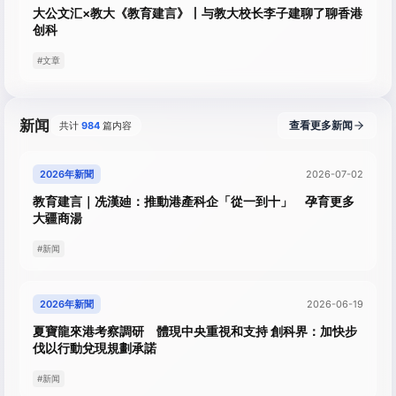
大公文汇×教大《教育建言》丨与教大校长李子建聊了聊香港
创科
#文章
新闻
查看更多新闻
共计
984
篇内容
2026年新聞
2026-07-02
教育建言｜冼漢廸：推動港產科企「從一到十」 孕育更多
大疆商湯
#新闻
2026年新聞
2026-06-19
夏寶龍來港考察調研 體現中央重視和支持 創科界：加快步
伐以行動兌現規劃承諾
#新闻