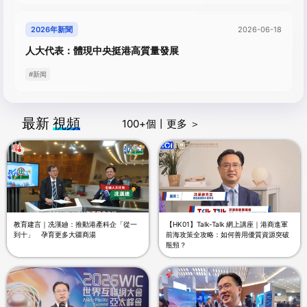
2026年新聞
2026-06-18
人大代表：體現中央挺港高質量發展
#新闻
最新
視頻
100
+個丨更多 ＞
教育建言｜冼漢廸：推動港產科企「從一
【HK01】Talk-Talk 網上講座｜港商進軍
到十」 孕育更多大疆商湯
前海攻策全攻略：如何善用優質資源突破
瓶頸？