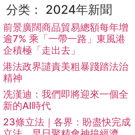
分类：
2024年新聞
前景廣闊商品貿易總額每年增
逾7% 乘「一帶一路」東風港
企積極「走出去」
港法政界譴責美粗暴踐踏法治
精神
冼漢迪：我們即將迎來一個全
新的AI時代
23條立法｜各界：盼盡快完成
立法 早日聚精會神拚經濟