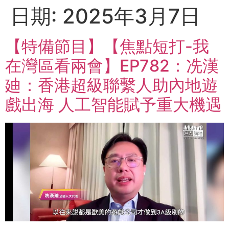
日期:
2025年3月7日
【特備節目】【焦點短打-我
在灣區看兩會】EP782：冼漢
廸：香港超級聯繫人助內地遊
戲出海 人工智能賦予重大機遇