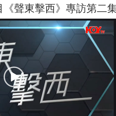
目《聲東擊西》專訪第二