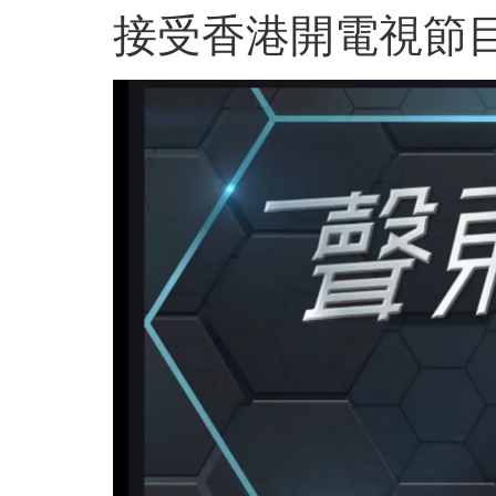
接受香港開電視節
视
频
播
放
器